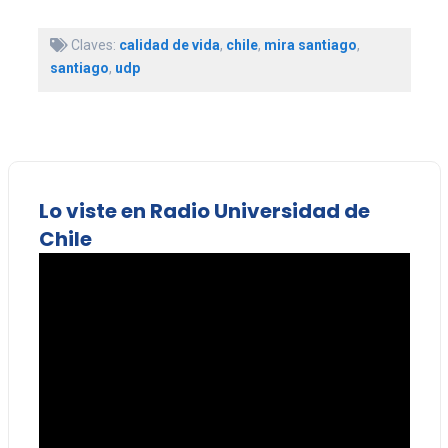
Claves:
calidad de vida
,
chile
,
mira santiago
,
santiago
,
udp
Lo viste en Radio Universidad de
Chile