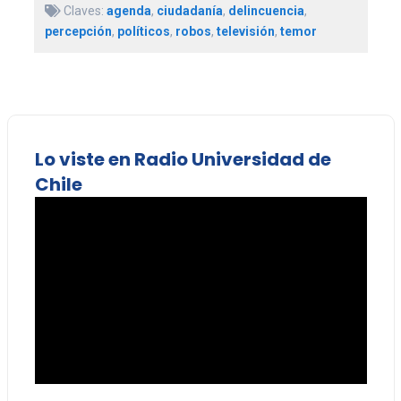
Claves:
agenda
,
ciudadanía
,
delincuencia
,
percepción
,
políticos
,
robos
,
televisión
,
temor
Lo viste en Radio Universidad de
Chile