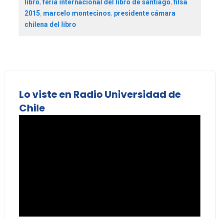
libro
,
feria internacional del libro de santiago
,
filsa
2015
,
marcelo montecinos
,
presidente cámara
chilena del libro
Lo viste en Radio Universidad de
Chile