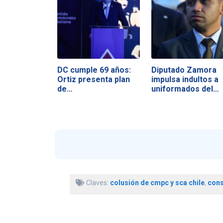
DC cumple 69 años:
Diputado Zamora
Ortiz presenta plan
impulsa indultos a
de…
uniformados del…
Claves:
colusión de cmpc y sca chile
,
con