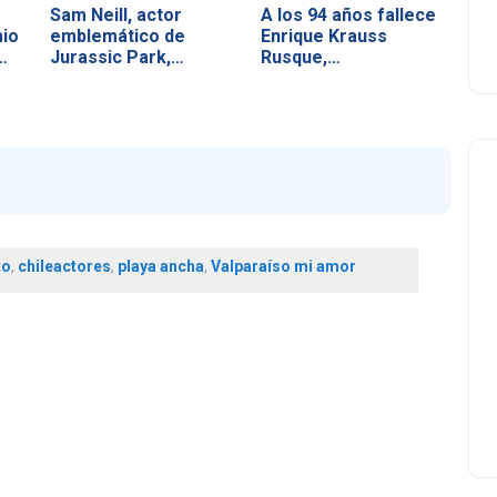
Sam Neill, actor
A los 94 años fallece
io
emblemático de
Enrique Krauss
…
Jurassic Park,
Rusque,…
muere…
to
,
chileactores
,
playa ancha
,
Valparaíso mi amor