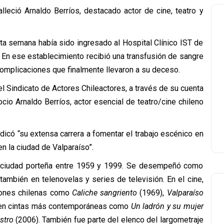
lleció Arnaldo Berríos, destacado actor de cine, teatro y
ta semana había sido ingresado al Hospital Clínico IST de
. En ese establecimiento recibió una transfusión de sangre
 complicaciones que finalmente llevaron a su deceso.
l Sindicato de Actores Chileactores, a través de su cuenta
io Arnaldo Berríos, actor esencial de teatro/cine chileno
edicó “su extensa carrera a fomentar el trabajo escénico en
n la ciudad de Valparaíso”.
a ciudad porteña entre 1959 y 1999. Se desempeñó como
también en telenovelas y series de televisión. En el cine,
ciones chilenas como
Caliche sangriento
(1969),
Valparaíso
en cintas más contemporáneas como
Un ladrón y su mujer
stro
(2006). También fue parte del elenco del largometraje