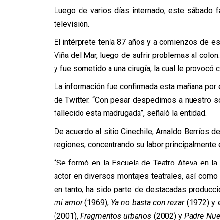
Luego de varios días internado, este sábado fa
televisión.
El intérprete tenía 87 años y a comienzos de es
Viña del Mar, luego de sufrir problemas al colon
y fue sometido a una cirugía, la cual le provocó
La información fue confirmada esta mañana por e
de Twitter. “Con pesar despedimos a nuestro soc
fallecido esta madrugada”, señaló la entidad.
De acuerdo al sitio Cinechile, Arnaldo Berríos d
regiones, concentrando su labor principalmente e
“Se formó en la Escuela de Teatro Ateva en l
actor en diversos montajes teatrales, así como 
en tanto, ha sido parte de destacadas produc
mi amor
(1969),
Ya no basta con rezar
(1972) y 
(2001),
Fragmentos urbanos
(2002) y
Padre Nue