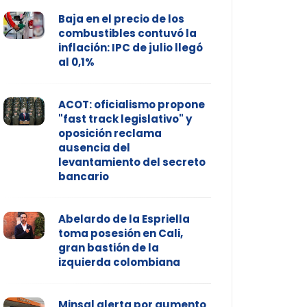
Baja en el precio de los
combustibles contuvó la
inflación: IPC de julio llegó
al 0,1%
ACOT: oficialismo propone
"fast track legislativo" y
oposición reclama
ausencia del
levantamiento del secreto
bancario
Abelardo de la Espriella
toma posesión en Cali,
gran bastión de la
izquierda colombiana
Minsal alerta por aumento