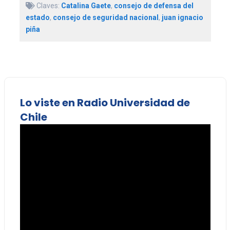
Claves:
Catalina Gaete
,
consejo de defensa del
estado
,
consejo de seguridad nacional
,
juan ignacio
piña
Lo viste en Radio Universidad de
Chile