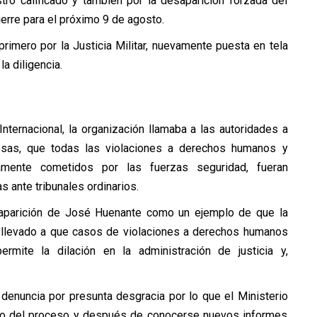
ro calificado y también por la desaparición forzada del
ierre para el próximo 9 de agosto.
imero por la Justicia Militar, nuevamente puesta en tela
la diligencia.
nternacional, la organización llamaba a las autoridades a
cosas, que todas las violaciones a derechos humanos y
tamente cometidos por las fuerzas seguridad, fueran
 ante tribunales ordinarios.
aparición de José Huenante como un ejemplo de que la
“ha llevado a que casos de violaciones a derechos humanos
rmite la dilación en la administración de justicia y,
a denuncia por presunta desgracia por lo que el Ministerio
urso del proceso y después de conocerse nuevos informes