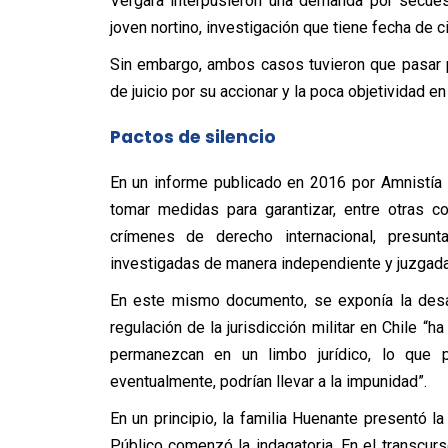
Vergara interpusieron una demanda por secuest
joven nortino, investigación que tiene fecha de c
Sin embargo, ambos casos tuvieron que pasar pr
de juicio por su accionar y la poca objetividad en 
Pactos de silencio
En un informe publicado en 2016 por Amnistía I
tomar medidas para garantizar, entre otras 
crímenes de derecho internacional, presun
investigadas de manera independiente y juzgadas
En este mismo documento, se exponía la des
regulación de la jurisdicción militar en Chile 
permanezcan en un limbo jurídico, lo que pe
eventualmente, podrían llevar a la impunidad”.
En un principio, la familia Huenante presentó l
Público comenzó la indagatoria. En el transc