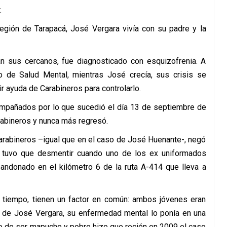
.
Región de Tarapacá, José Vergara vivía con su padre y la
an sus cercanos, fue diagnosticado con esquizofrenia. A
ro de Salud Mental, mientras José crecía, sus crisis se
r ayuda de Carabineros para controlarlo.
empañados por lo que sucedió el día 13 de septiembre de
abineros y nunca más regresó.
Carabineros –igual que en el caso de José Huenante-, negó
e tuvo que desmentir cuando uno de los ex uniformados
andonado en el kilómetro 6 de la ruta A-414 que lleva a
el tiempo, tienen un factor en común: ambos jóvenes eran
o de José Vergara, su enfermedad mental lo ponía en una
ho de ser mapuche y pobre hizo que recién en 2009 el caso