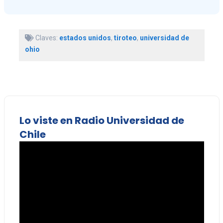
Claves:
estados unidos
,
tiroteo
,
universidad de
ohio
Lo viste en Radio Universidad de
Chile