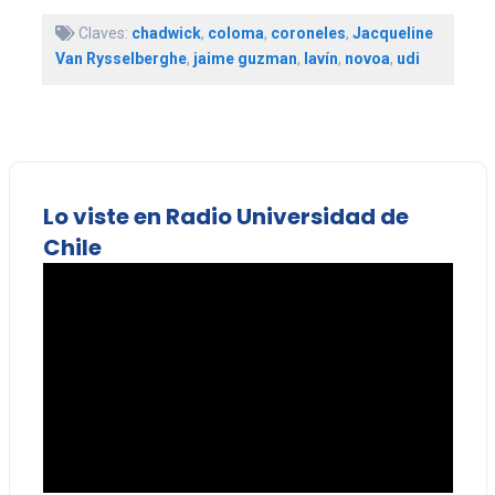
Claves:
chadwick
,
coloma
,
coroneles
,
Jacqueline
Van Rysselberghe
,
jaime guzman
,
lavín
,
novoa
,
udi
Lo viste en Radio Universidad de
Chile