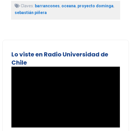
Claves:
barrancones
,
oceana
,
proyecto dominga
,
sebastián piñera
Lo viste en Radio Universidad de
Chile