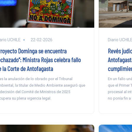
ario UCHILE
22-02-2026
Diario UCHIL
Proyecto Dominga se encuentra
Revés judi
chazado”: Ministra Rojas celebra fallo
Antofagast
e la Corte de Antofagasta
cumplimien
as la anulación de lo obrado por el Tribunal
En un fallo un
biental, la titular de Medio Ambiente aseguró que
que el Primer 
 decisión del Comité de Ministros de 2025
procesal al in
cupera su plena vigencia legal.
no ponía fin a 