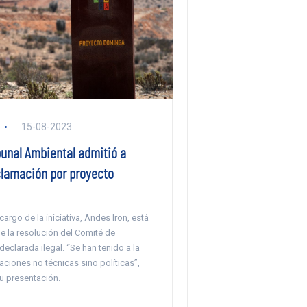
15-08-2023
bunal Ambiental admitió a
clamación por proyecto
argo de la iniciativa, Andes Iron, está
e la resolución del Comité de
declarada ilegal. “Se han tenido a la
aciones no técnicas sino políticas”,
u presentación.