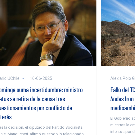
Alexis Polo 
ario UChile
16-06-2025
Fallo del T
ominga suma incertidumbre: ministro
Andes Iron
tus se retira de la causa tras
medioambie
uestionamientos por conflicto de
nterés
El Gobierno a
mientras la em
as la decisión, el diputado del Partido Socialista,
intentos por d
niel Manoucheri, afirmó que todo lo relacionado