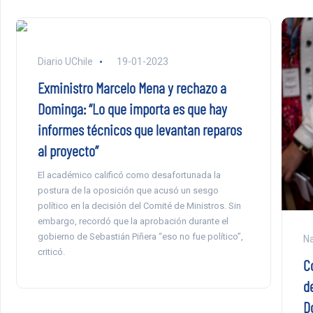
Diario UChile
19-01-2023
Exministro Marcelo Mena y rechazo a
Dominga: “Lo que importa es que hay
informes técnicos que levantan reparos
al proyecto”
El académico calificó como desafortunada la
postura de la oposición que acusó un sesgo
político en la decisión del Comité de Ministros. Sin
embargo, recordó que la aprobación durante el
gobierno de Sebastián Piñera “eso no fue político”,
Na
criticó.
C
d
D