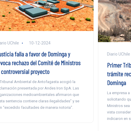
ario UChile
10-12-2024
usticia falla a favor de Dominga y
Diario UChile
evoca rechazo del Comité de Ministros
Primer Tri
l controversial proyecto
trámite re
Dominga
 Tribunal Ambiental de Antofagasta acogió la
clamación presentada por Andes Iron SpA. Las
La empresa a c
ganizaciones medioambientales afirmaron que
solicitando qu
sta sentencia contiene claras ilegalidades” y se
Ministros sea 
n “excedido facultades de manera notoria”.
vista consider
indicaron en s