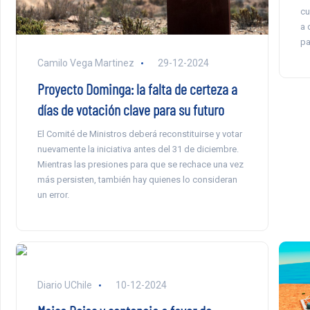
cu
a 
pa
Camilo Vega Martinez
29-12-2024
Proyecto Dominga: la falta de certeza a
días de votación clave para su futuro
El Comité de Ministros deberá reconstituirse y votar
nuevamente la iniciativa antes del 31 de diciembre.
Mientras las presiones para que se rechace una vez
más persisten, también hay quienes lo consideran
un error.
Diario UChile
10-12-2024