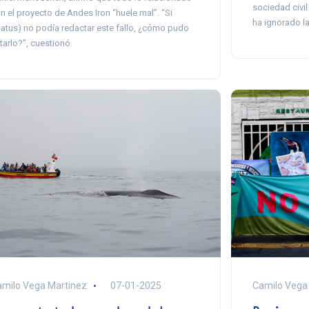
sociedad civil
n el proyecto de Andes Iron “huele mal”. “Si
ha ignorado la
atus) no podía redactar este fallo, ¿cómo pudo
tarlo?”, cuestionó.
Camilo Vega
milo Vega Martinez
07-01-2025