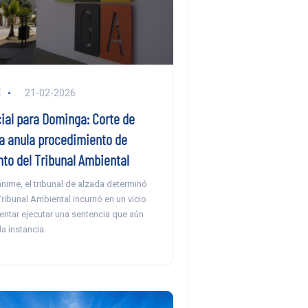
E
21-02-2026
cial para Dominga: Corte de
a anula procedimiento de
to del Tribunal Ambiental
ánime, el tribunal de alzada determinó
Tribunal Ambiental incurrió en un vicio
tentar ejecutar una sentencia que aún
la instancia.