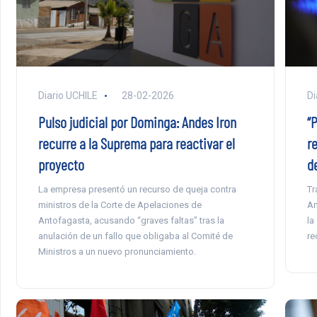
Diario UCHILE
28-02-2026
Di
Pulso judicial por Dominga: Andes Iron
“
recurre a la Suprema para reactivar el
re
proyecto
d
La empresa presentó un recurso de queja contra
Tr
ministros de la Corte de Apelaciones de
Am
Antofagasta, acusando “graves faltas” tras la
la
anulación de un fallo que obligaba al Comité de
re
Ministros a un nuevo pronunciamiento.