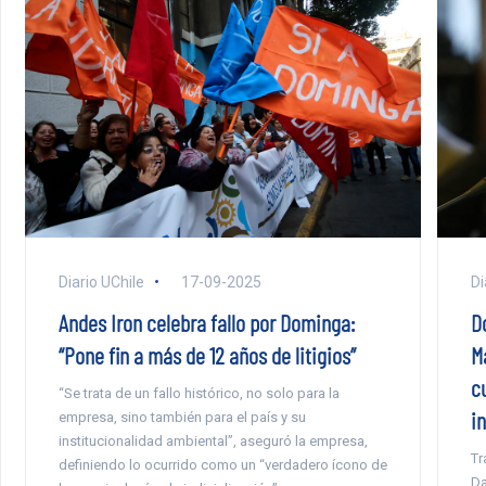
Diario UChile
17-09-2025
Di
Andes Iron celebra fallo por Dominga:
D
“Pone fin a más de 12 años de litigios”
Ma
c
“Se trata de un fallo histórico, no solo para la
i
empresa, sino también para el país y su
institucionalidad ambiental”, aseguró la empresa,
Tr
definiendo lo ocurrido como un “verdadero ícono de
Da