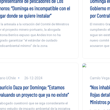
Dominga en 
epresentante de pescadores de Los
Gobierno m
horos: “Dominga es incompatible con el
por Contral
gar donde se quiere instalar”
El ministro Gra
 la antesala a la votación del Comité de Ministros
cumpliendo el 
r el proyecto minero-portuario, la abogada
sigue sin exis
tonia Berríos expuso que Andes Iron no ha
nuevo comité q
grado garantizar “el estándar de cuidado
acusaron que e
dioambiental mínimo” de la zona.
ario UChile
26-12-2024
Camilo Vega
auricio Daza por Dominga: “Estamos
“Nos inhabi
valuando un proyecto que ya no existe”
Rojas detal
Ministros 
 abogado cuestionó que se siga considerante el
smo estudio de impacto ambiental de la iniciativa