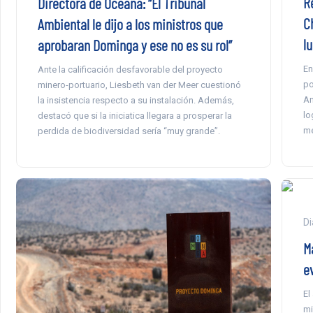
R
Directora de Oceana: “El Tribunal
C
Ambiental le dijo a los ministros que
lu
aprobaran Dominga y ese no es su rol”
En
Ante la calificación desfavorable del proyecto
po
minero-portuario, Liesbeth van der Meer cuestionó
An
la insistencia respecto a su instalación. Además,
lo
destacó que si la iniciatica llegara a prosperar la
me
perdida de biodiversidad sería “muy grande”.
Di
M
e
El
mi