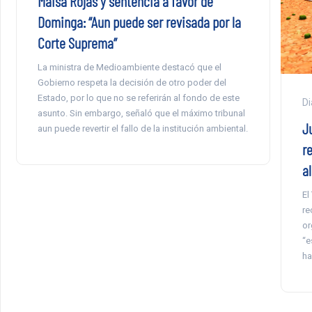
Maisa Rojas y sentencia a favor de
Dominga: “Aun puede ser revisada por la
Corte Suprema”
La ministra de Medioambiente destacó que el
Gobierno respeta la decisión de otro poder del
Estado, por lo que no se referirán al fondo de este
Di
asunto. Sin embargo, señaló que el máximo tribunal
J
aun puede revertir el fallo de la institución ambiental.
r
a
El
re
or
“e
ha