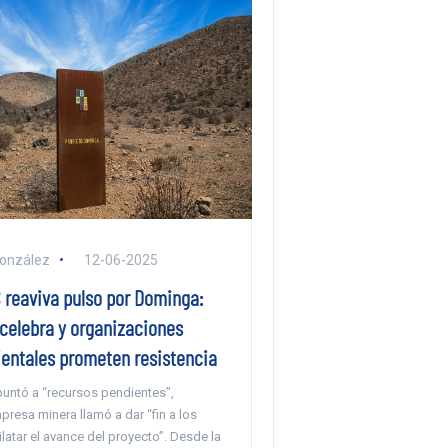
González
12-06-2025
C reaviva pulso por Dominga:
 celebra y organizaciones
ntales prometen resistencia
puntó a “recursos pendientes”,
presa minera llamó a dar “fin a los
ilatar el avance del proyecto”. Desde la