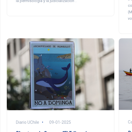
la permisología y la judicialización”.
co
(M
vo
Ca
Diario UChile
09-01-2025