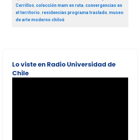
Cerrillos
,
colección mam en ruta
,
convergencias en
el territorio. residencias programa traslado
,
museo
de arte moderno chiloé
Lo viste en Radio Universidad de
Chile