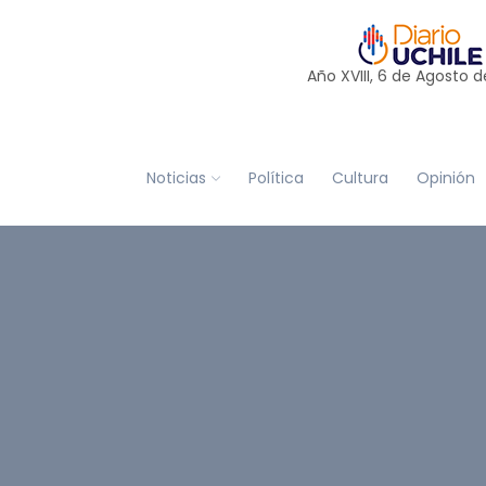
Año XVIII, 6 de
Agosto
d
Noticias
Política
Cultura
Opinión