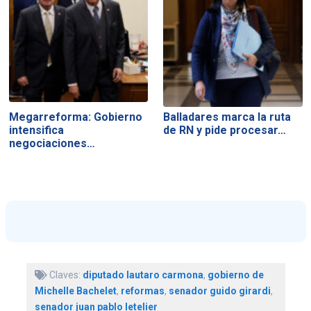
Megarreforma: Gobierno
Balladares marca la ruta
intensifica
de RN y pide procesar…
negociaciones…
Claves:
diputado lautaro carmona
,
gobierno de
Michelle Bachelet
,
reformas
,
senador guido girardi
,
senador juan pablo letelier