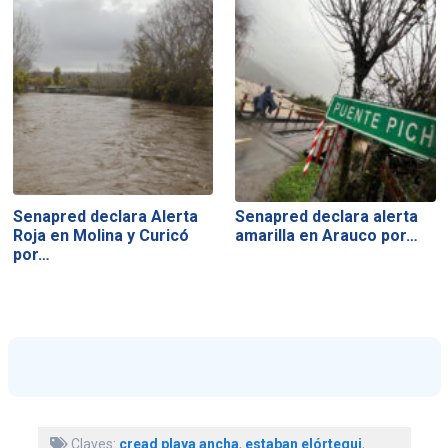
Senapred declara Alerta
Senapred declara alerta
Roja en Molina y Curicó
amarilla en Arauco por…
por…
Claves:
cread playa ancha
,
estaban elórtegui
,