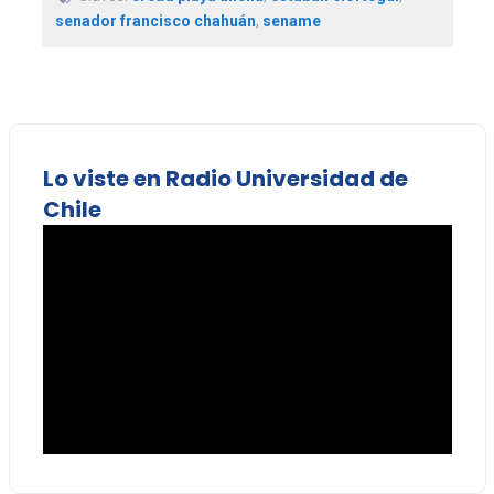
senador francisco chahuán
,
sename
Lo viste en Radio Universidad de
Chile