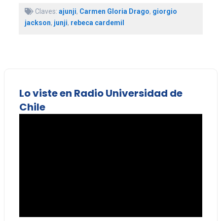
Claves:
ajunji
,
Carmen Gloria Drago
,
giorgio
jackson
,
junji
,
rebeca cardemil
Lo viste en Radio Universidad de
Chile