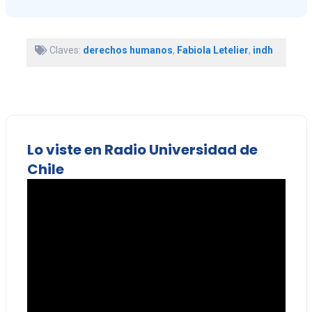
Claves:
derechos humanos
,
Fabiola Letelier
,
indh
Lo viste en Radio Universidad de
Chile