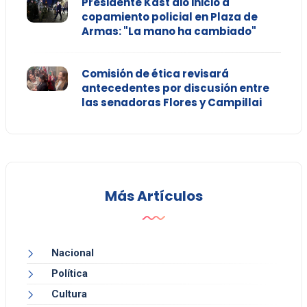
Presidente Kast dio inicio a
copamiento policial en Plaza de
Armas: "La mano ha cambiado"
Comisión de ética revisará
antecedentes por discusión entre
las senadoras Flores y Campillai
Más Artículos
Nacional
Política
Cultura