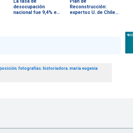
La tasa de
Plan de
desocupación
Reconstrucción:
nacional fue 9,4% en
expertos U. de Chile…
el…
posición
,
fotografías
,
historiadora
,
maría eugenia