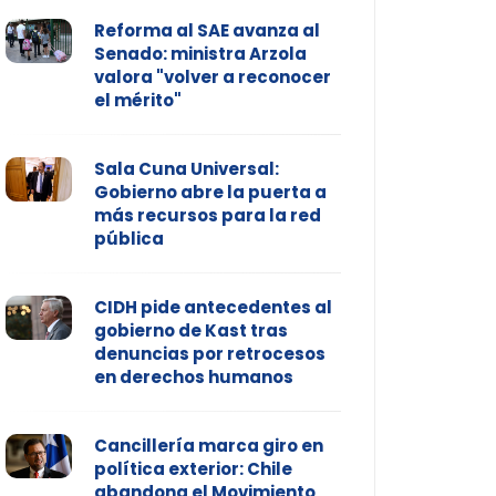
Reforma al SAE avanza al
Senado: ministra Arzola
valora "volver a reconocer
el mérito"
Sala Cuna Universal:
Gobierno abre la puerta a
más recursos para la red
pública
CIDH pide antecedentes al
gobierno de Kast tras
denuncias por retrocesos
en derechos humanos
Cancillería marca giro en
política exterior: Chile
abandona el Movimiento