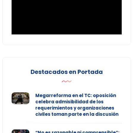
Destacados en Portada
Megarreforma en el TC: oposición
celebra admisibilidad de los
requerimientos y organizaciones
civiles toman parte en la discusión
“No es razonable ni comprensible”: