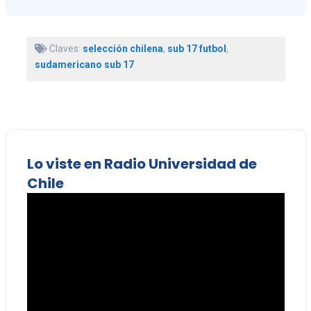
Claves:
selección chilena
,
sub 17 futbol
,
sudamericano sub 17
Lo viste en Radio Universidad de
Chile