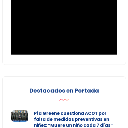
Destacados en Portada
Pía Greene cuestiona ACOT por
falta de medidas preventivas en
niñez: “Muere un niño cada 7 días”