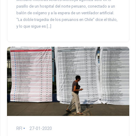
pasillo de un hospital del norte peruano, conectado a un
balón de oxígeno y a la espera de un ventilador artificial.
“La doble tragedia de los peruanos en Chile” dice el título,
y lo que sigue es […]
RFI
27-01-2020