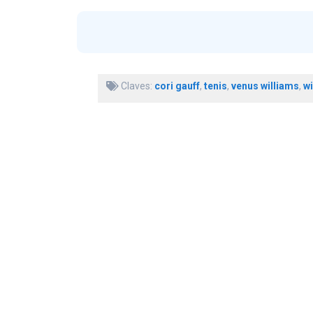
Claves:
cori gauff
,
tenis
,
venus williams
,
w