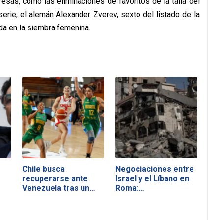
resas, como las eliminaciones de favoritos de la talla del
erie; el alemán Alexander Zverev, sexto del listado de la
a en la siembra femenina.
Chile busca
Negociaciones entre
recuperarse ante
Israel y el Líbano en
Venezuela tras un
Roma:…
duro…