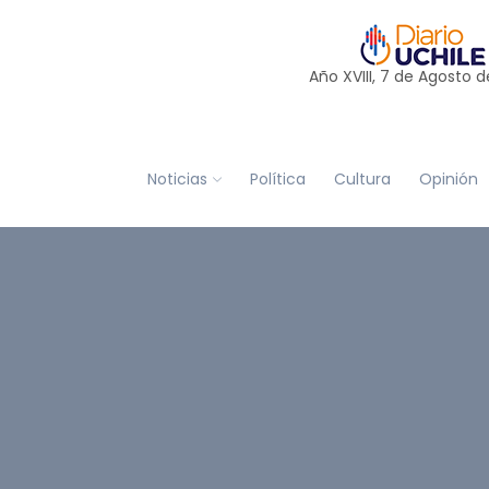
Año XVIII, 7 de
Agosto
d
Noticias
Política
Cultura
Opinión