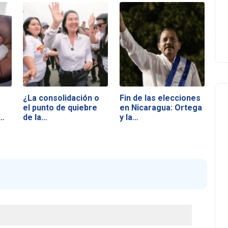
¿La consolidación o
Fin de las elecciones
el punto de quiebre
en Nicaragua: Ortega
a…
de la…
y la…