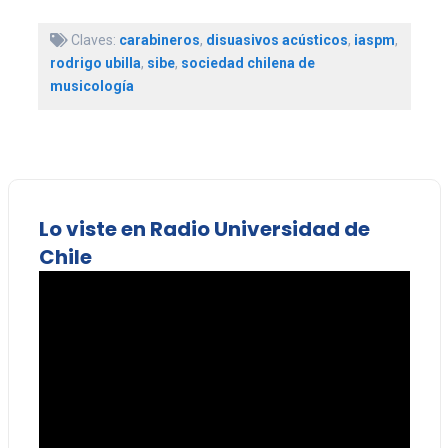
Claves:
carabineros
,
disuasivos acústicos
,
iaspm
,
rodrigo ubilla
,
sibe
,
sociedad chilena de
musicología
Lo viste en Radio Universidad de
Chile