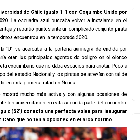
iversidad de Chile igualó 1-1 con Coquimbo Unido por
2020
. La escuadra azul buscaba volver a instalarse en el
ntaja y repartió puntos ante un complicado conjunto pirata
óximos encuentros en la temporada 2020.
a “U” se acercaba a la portería aurinegra defendida por
ría eran los principales agentes de peligro en el elenco
meta coquimbano que no daba espacios para anotar. Poco a
o del estadio Nacional y los piratas se atrevían con tal de
tir en esta primera mitad en Ñuñoa.
se mostró mucho más activa y con algunas ocasiones de
ante los universitarios en esta segunda parte del encuentro.
guiz (52’) conectó una perfecta volea para inaugurar
s Cano que no tenía opciones en el arco nortino
.