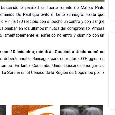
 buscando la paridad, un fuerte remate de Matías Pinto
ernando De Paul que evitó el tanto aurinegro. Hasta que
cio Pinilla (70’) recibió con el pecho un centro y con sangre
e ilusionaban en los últimos minutos del compromiso. Ambas
o, lamentablemente el esférico no entró y culminó con un
le con 10 unidades, mientras Coquimbo Unido sumó su
es deberán visitar Rancagua para enfrentar a O’Higgins en
l torneo. En tanto, Coquimbo Unido buscará conseguir su
s La Serena en el Clásico de la Región de Coquimbo por la