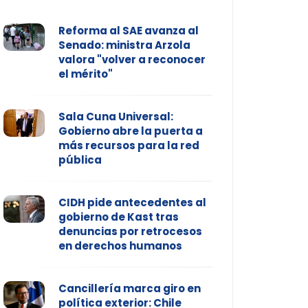
Reforma al SAE avanza al
Senado: ministra Arzola
valora "volver a reconocer
el mérito"
Sala Cuna Universal:
Gobierno abre la puerta a
más recursos para la red
pública
CIDH pide antecedentes al
gobierno de Kast tras
denuncias por retrocesos
en derechos humanos
Cancillería marca giro en
política exterior: Chile