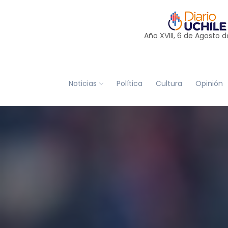
Año XVIII, 6 de
Agosto
d
Noticias
Política
Cultura
Opinión