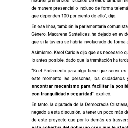
madres primerizos. Muchos de ellos también tie
de manera presencial o incluso de forma telemát
que dependen 100 por ciento de ello”, dijo.
En esa línea, también la parlamentaria comunista
Género, Macarena Santelices, ha dejado en evid
que si la tuviera se habría involucrado de forma 
Asimismo, Karol Cariola dijo que es necesario q
lo antes posible, dado que la tramitación ha tar
“Si el Parlamento para algo tiene que servir e
este momento las personas, los ciudadanos 
encontrar mecanismo para facilitar la posibi
con tranquilidad y seguridad
”, explicó.
En tanto, la diputada de la Democracia Cristian
negado a esta discusión, a tener un poco más de
de este proyecto que por lo demás es trasvers
esta soberbia del gobierno creo que le afect