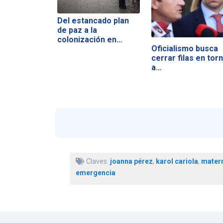
Del estancado plan
de paz a la
colonización en…
Oficialismo busca
cerrar filas en tor
a…
Claves:
joanna pérez
,
karol cariola
,
mater
emergencia