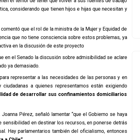
nen el temor de tener que volver a sus fuentes de trabajo
ica, considerando que tienen hijos e hijas que necesitan y
 comentó que el rol de la ministra de la Mujer y Equidad de
encia que no tiene consciencia sobre estos problemas, ya
activa en la discusión de este proyecto
ue en el Senado la discusión sobre admisibilidad se aclare
dado ya demasiado.
s para representar a las necesidades de las personas y en
y ciudadanas a quienes representamos están exigiendo
lidad de desarrollar sus confinamientos domiciliarios
a, Joanna Pérez, señaló lamentar “que el Gobierno se haya
 sensibilidad en destinar los recursos, en ponerse detrás
al. Hay parlamentarios también del oficialismo, entonces
a a Chile”.