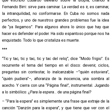
que escribió Eduardo Galeano sobre la utopía, citando a
Fernando Birri: sirve para caminar. La verdad es ir, es caminar,
la intranquilidad, no conformarse. En Cuba no somos nada
perfectos, y uno de nuestros grandes problemas fue la idea
de “ya llegamos”. Para algunos ahora lo único que hay que
hacer es defender el poder. Ha sido espantoso porque nos ha
enquistado. Todo lo que cristaliza es muerte.
***
“Tic y tac, tic y tac, tic y tac del reloj”, dice “Modo frigio”. Es
recurrente el tema del tiempo en el disco: devenir, ciclos,
preguntas sin contestar, lo inalcanzable –”quién estuviera”,
“quién pudiera”–, añoranza de la inocencia, una sombra al
acecho. Y cierra con una “Página final”, instrumental. Jugando
a lo simbólico: ¿
Para la espera
… de una página final?
– “Para la espera” es simplemente una frase que extraje de la
canción “Danzón para la espera”, y que tiene que ver con el