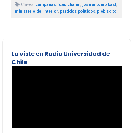
Claves:
campañas
,
fuad chahín
,
josé antonio kast
,
ministerio del interior
,
partidos políticos
,
plebiscito
Lo viste en Radio Universidad de
Chile