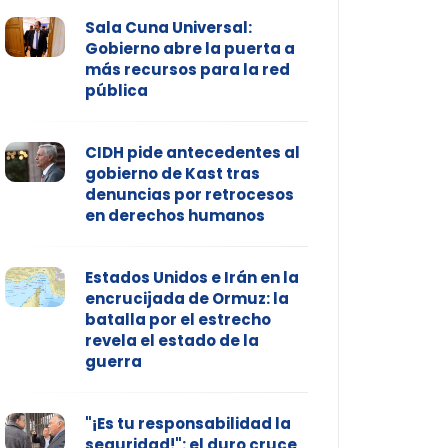
Sala Cuna Universal:
Gobierno abre la puerta a
más recursos para la red
pública
CIDH pide antecedentes al
gobierno de Kast tras
denuncias por retrocesos
en derechos humanos
Estados Unidos e Irán en la
encrucijada de Ormuz: la
batalla por el estrecho
revela el estado de la
guerra
"¡Es tu responsabilidad la
seguridad!": el duro cruce