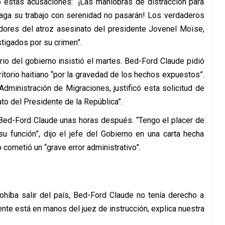
ó estas acusaciones: “¡Las maniobras de distracción para
 haga su trabajo con serenidad no pasarán! Los verdaderos
nadores del atroz asesinato del presidente Jovenel Moïse,
stigados por su crimen”.
rio del gobierno insistió el martes. Bed-Ford Claude pidió
rritorio haitiano “por la gravedad de los hechos expuestos”.
 Administración de Migraciones, justificó esta solicitud de
to del Presidente de la República”.
Bed-Ford Claude unas horas después. “Tengo el placer de
u función”, dijo el jefe del Gobierno en una carta hecha
 cometió un “grave error administrativo”.
ohíba salir del país, Bed-Ford Claude no tenía derecho a
ente está en manos del juez de instrucción, explica nuestra