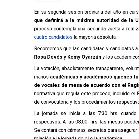
En su segunda sesión ordinaria del año en curso
que definirá a la máxima autoridad de la U
proceso contempla una segunda vuelta a reali
cuatro candidatos
la mayoría absoluta.
Recordemos que las candidatas y candidatos a s
Rosa Devés y Kemy Oyarzún
y los académic
La votación, absolutamente transparente, volun
manos
académicas y académicos quienes fue
de vocales de mesa de acuerdo con el Reg
normativa que regula este proceso, incluido el
de convocatoria y los procedimientos respectiv
La jornada se inicia a las 7:30 hrs. cuando
respectivos. A las 08:00 hrs. las mesas pueden 
Se contará con cámaras secretas para asegurar la
relación a la jornada de el o la académica.