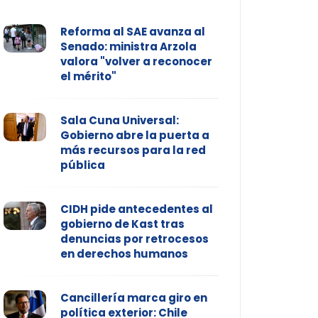
Reforma al SAE avanza al
Senado: ministra Arzola
valora "volver a reconocer
el mérito"
Sala Cuna Universal:
Gobierno abre la puerta a
más recursos para la red
pública
CIDH pide antecedentes al
gobierno de Kast tras
denuncias por retrocesos
en derechos humanos
Cancillería marca giro en
política exterior: Chile