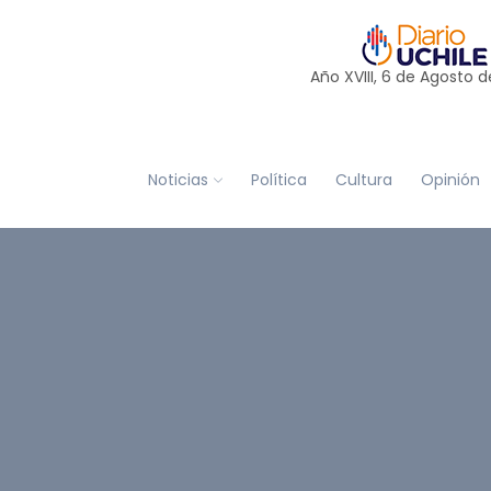
Año XVIII, 6 de
Agosto
d
Noticias
Política
Cultura
Opinión