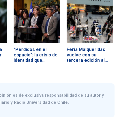
a
"Perdidos en el
Feria Malqueridas
r
espacio": la crisis de
vuelve con su
identidad que…
tercera edición al…
pinión es de exclusiva responsabilidad de su autor y
iario y Radio Universidad de Chile.