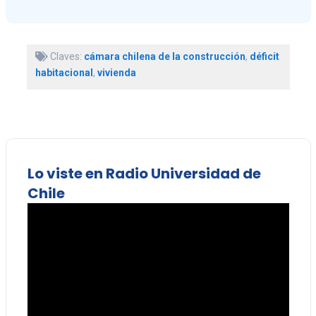
Claves:
cámara chilena de la construcción
,
déficit
habitacional
,
vivienda
Lo viste en Radio Universidad de
Chile