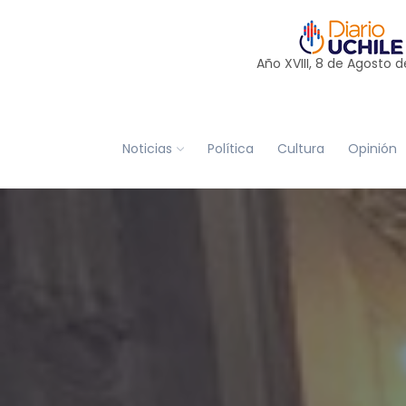
Año XVIII, 8 de
Agosto
d
Noticias
Política
Cultura
Opinión