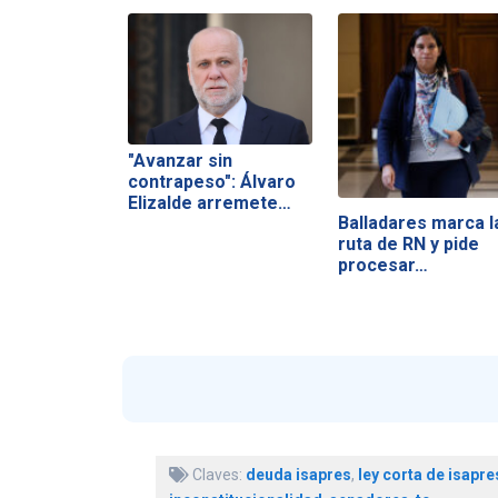
"Avanzar sin
contrapeso": Álvaro
Elizalde arremete…
Balladares marca l
ruta de RN y pide
procesar…
Claves:
deuda isapres
,
ley corta de isapre