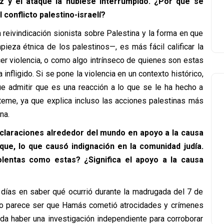
z y el ataque la hubiese interrumpido. ¿Por qué se
 conflicto palestino-israelí?
reivindicación sionista sobre Palestina y la forma en que
pieza étnica de los palestinos—, es más fácil calificar la
cer violencia, o como algo intrínseco de quienes son estas
 infligido. Si se pone la violencia en un contexto histórico,
ue admitir que es una reacción a lo que se le ha hecho a
 teme, ya que explica incluso las acciones palestinas más
na.
eclaraciones alrededor del mundo en apoyo a la causa
que, lo que causó indignación en la comunidad judía.
olentas como estas? ¿Significa el apoyo a la causa
e días en saber qué ocurrió durante la madrugada del 7 de
ero parece ser que Hamás cometió atrocidades y crímenes
a haber una investigación independiente para corroborar