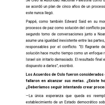
Se creó la Autoridad Nacional Palestina como o
se acordó un plan de cinco años de un proceso 
este nunca llegó.
Pappé, como también Edward Said en su mome
procesos de paz como solución del conflicto pale
segundo tomo de conversaciones junto a Noa
asume una igualdad inexistente entre las partes
responsables por el conflicto. “El flagrante 
solución hace mucho tiempo como un enfoque re
Israel sin irritarlo demasiado. El resultado final
dispuesto a darles”, escribió.
Los Acuerdos de Oslo fueron considerados co
fallaron en alcanzar sus metas. ¿Existe h
¿Deberíamos seguir intentando crear proce
—La única esperanza que queda es reemplaz
establecimiento de un Estado democrático sobre 