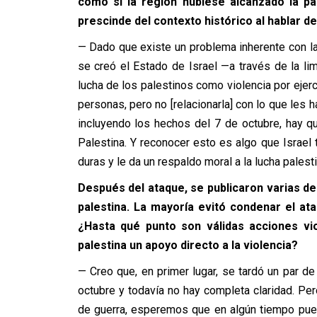
como si la región hubiese alcanzado la pa
prescinde del contexto histórico al hablar del
— Dado que existe un problema inherente con la 
se creó el Estado de Israel —a través de la lim
lucha de los palestinos como violencia por ejer
personas, pero no [relacionarla] con lo que les ha
incluyendo los hechos del 7 de octubre, hay q
Palestina. Y reconocer esto es algo que Israel
duras y le da un respaldo moral a la lucha palesti
Después del ataque, se publicaron varias d
palestina. La mayoría evitó condenar el ata
¿Hasta qué punto son válidas acciones vi
palestina un apoyo directo a la violencia?
— Creo que, en primer lugar, se tardó un par d
octubre y todavía no hay completa claridad. P
de guerra, esperemos que en algún tiempo pued