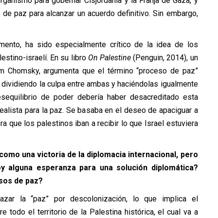
rganismo para gobernar Cisjordania y la Franja de Gaza, y
de paz para alcanzar un acuerdo definitivo. Sin embargo,
nto, ha sido especialmente crítico de la idea de los
stino-israelí. En su libro
On Palestine
(Penguin, 2014), un
m Chomsky, argumenta que el término “proceso de paz”
, dividiendo la culpa entre ambas y haciéndolas igualmente
desequilibrio de poder debería haber desacreditado esta
alista para la paz. Se basaba en el deseo de apaciguar a
 era que los palestinos iban a recibir lo que Israel estuviera
mo una victoria de la diplomacia internacional, pero
oy alguna esperanza para una solución diplomática?
sos de paz?
ar la “paz” por descolonización, lo que implica el
todo el territorio de la Palestina histórica, el cual va a