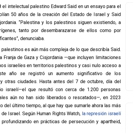
 el intelectual palestino Edward Said en un ensayo para el
plían 50 años de la creación del Estado de Israel y Said
ordania. “Palestina y los palestinos siguen existiendo, a
rígenes, tanto por desembarazarse de ellos como por
ficantes”, denunciaba.
s palestinos es aún más compleja de lo que describía Said.
a Franja de Gaza y Cisjordania —que incluyen limitaciones
s israelíes en territorios palestinos y casi nulo acceso a
te año se registró un aumento significativo de los
y otras ciudades. Hasta antes del 7 de octubre, día del
io israelí—el que resultó con cerca de 1.200 personas
les aún no han sido liberados o rescatados—, en 2023
o del último tiempo, al que hay que sumarle ahora las más
va de Israel. Según Human Rights Watch,
la represión israelí
, profundizando en prácticas de persecución y apartheid,