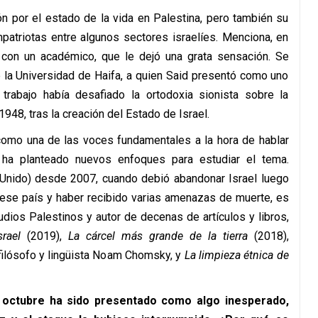
n por el estado de la vida en Palestina, pero también su
patriotas entre algunos sectores israelíes. Menciona, en
 con un académico, que le dejó una grata sensación. Se
e la Universidad de Haifa, a quien Said presentó como uno
 trabajo había desafiado la ortodoxia sionista sobre la
948, tras la creación del Estado de Israel.
como una de las voces fundamentales a la hora de hablar
ue ha planteado nuevos enfoques para estudiar el tema.
 Unido) desde 2007, cuando debió abandonar Israel luego
ese país y haber recibido varias amenazas de muerte, es
dios Palestinos y autor de decenas de artículos y libros,
rael
(2019),
La cárcel más grande de la tierra
(2018),
l filósofo y lingüista Noam Chomsky, y
La limpieza étnica de
e octubre ha sido presentado como algo inesperado,