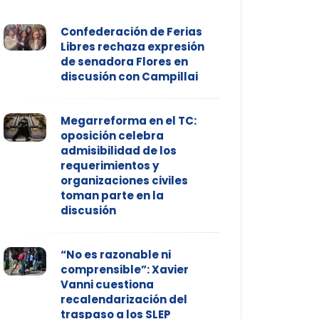
Confederación de Ferias
Libres rechaza expresión
de senadora Flores en
discusión con Campillai
Megarreforma en el TC:
oposición celebra
admisibilidad de los
requerimientos y
organizaciones civiles
toman parte en la
discusión
“No es razonable ni
comprensible”: Xavier
Vanni cuestiona
recalendarización del
traspaso a los SLEP