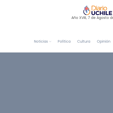
Año XVIII, 7 de
Agosto
d
Noticias
Política
Cultura
Opinión