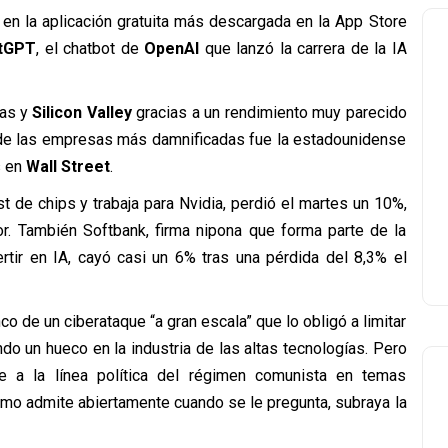
 en la aplicación gratuita más descargada en la App Store
tGPT
, el chatbot de
OpenAI
que lanzó la carrera de la IA
as y
Silicon Valley
gracias a un rendimiento muy parecido
de las empresas más damnificadas fue la estadounidense
s en
Wall Street
.
est de chips y trabaja para Nvidia, perdió el martes un 10%,
ior. También Softbank, firma nipona que forma parte de la
ertir en IA, cayó casi un 6% tras una pérdida del 8,3% el
co de un ciberataque “a gran escala” que lo obligó a limitar
do un hueco en la industria de las altas tecnologías. Pero
te a la línea política del régimen comunista en temas
smo admite abiertamente cuando se le pregunta, subraya la