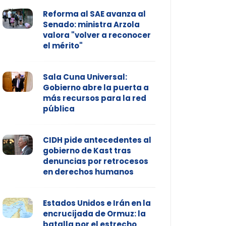
Reforma al SAE avanza al
Senado: ministra Arzola
valora "volver a reconocer
el mérito"
Sala Cuna Universal:
Gobierno abre la puerta a
más recursos para la red
pública
CIDH pide antecedentes al
gobierno de Kast tras
denuncias por retrocesos
en derechos humanos
Estados Unidos e Irán en la
encrucijada de Ormuz: la
batalla por el estrecho