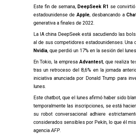
Este fin de semana,
DeepSeek R1
se convirtió
estadounidense de
Apple
, desbancando a
Cha
generativa a finales de 2022.
La IA china DeepSeek está sacudiendo las bols
al de sus competidores estadounidenses. Una 
Nvidia
, que perdió un 17% en la sesión del lune
En Tokio, la empresa
Advantest
, que realiza t
tras un retroceso del 8,6% en la jornada anter
iniciativa anunciada por Donald Trump para inv
lunes.
Este chatbot, que el lunes afirmó haber sido blan
temporalmente las inscripciones, se está hacien
su robot conversacional adhiere estrictamen
considerados sensibles por Pekín, lo que él mi
agencia
AFP
.