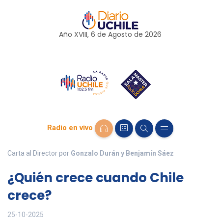
Año XVIII, 6 de
Agosto
de 2026
Radio en vivo
Carta al Director por
Gonzalo Durán y Benjamín Sáez
¿Quién crece cuando Chile
crece?
25-10-2025