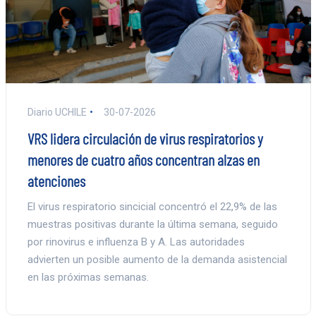
Diario UCHILE
30-07-2026
VRS lidera circulación de virus respiratorios y
menores de cuatro años concentran alzas en
atenciones
El virus respiratorio sincicial concentró el 22,9% de las
muestras positivas durante la última semana, seguido
por rinovirus e influenza B y A. Las autoridades
advierten un posible aumento de la demanda asistencial
en las próximas semanas.