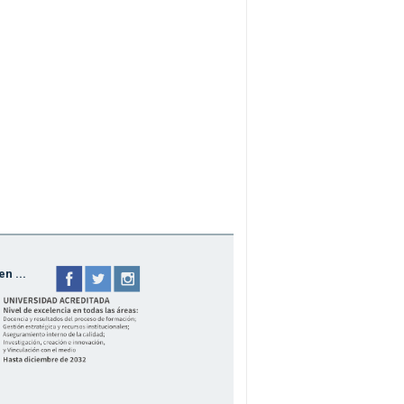
n ...