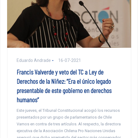
Eduardo Andrade
16-07-2021
Francis Valverde y veto del TC a Ley de
Derechos de la Niñez: “Era el único legado
presentable de este gobierno en derechos
humanos”
Este jueves, el Tribunal Constitucional acogió los recursos
presentados por un grupo de parlamentarios de Chile
Vamos en contra de tres artículos. Al respecto, la directora
ejecutiva de la Asociación Chilena Pro Naciones Unidas
aseguró que dicha arremetida del sector más conservador