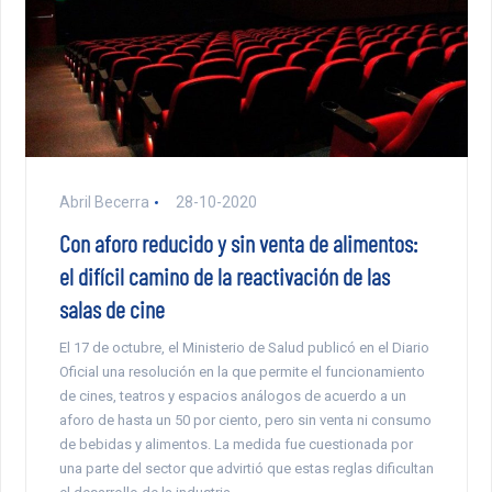
Abril Becerra
28-10-2020
Con aforo reducido y sin venta de alimentos:
el difícil camino de la reactivación de las
salas de cine
El 17 de octubre, el Ministerio de Salud publicó en el Diario
Oficial una resolución en la que permite el funcionamiento
de cines, teatros y espacios análogos de acuerdo a un
aforo de hasta un 50 por ciento, pero sin venta ni consumo
de bebidas y alimentos. La medida fue cuestionada por
una parte del sector que advirtió que estas reglas dificultan