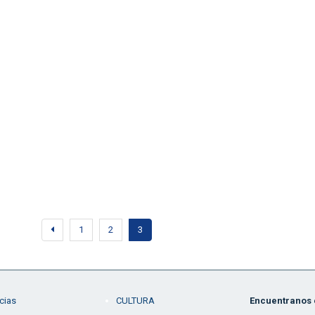
1
2
3
cias
CULTURA
Encuentranos e