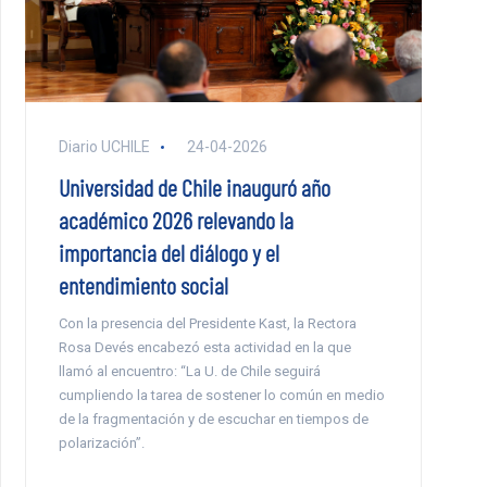
Diario UCHILE
24-04-2026
Universidad de Chile inauguró año
académico 2026 relevando la
importancia del diálogo y el
entendimiento social
Con la presencia del Presidente Kast, la Rectora
Rosa Devés encabezó esta actividad en la que
llamó al encuentro: “La U. de Chile seguirá
cumpliendo la tarea de sostener lo común en medio
de la fragmentación y de escuchar en tiempos de
polarización”.