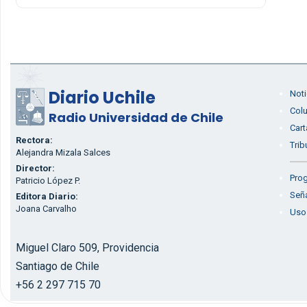
Diario Uchile
Noti
Col
Radio Universidad de Chile
Cart
Rectora:
Trib
Alejandra Mizala Salces
Director:
Prog
Patricio López P.
Seña
Editora Diario:
Joana Carvalho
Uso
Miguel Claro 509, Providencia
Santiago de Chile
+56 2 297 715 70