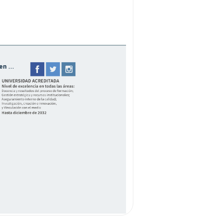
n ...