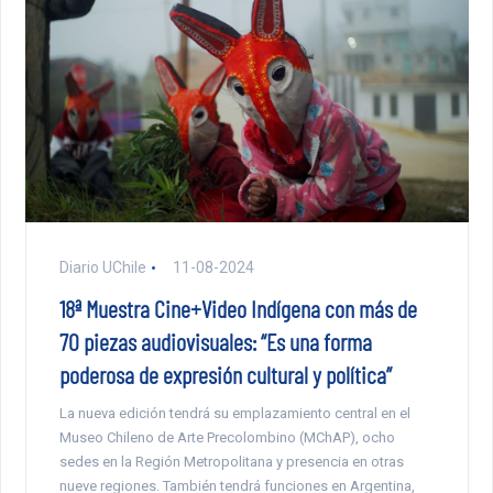
Diario UChile
11-08-2024
18ª Muestra Cine+Video Indígena con más de
70 piezas audiovisuales: “Es una forma
poderosa de expresión cultural y política”
La nueva edición tendrá su emplazamiento central en el
Museo Chileno de Arte Precolombino (MChAP), ocho
sedes en la Región Metropolitana y presencia en otras
nueve regiones. También tendrá funciones en Argentina,