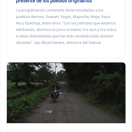
La programación contempla obras vinculadas a los
pueblos Aymara, Guaraní, Yagan, Mapuche, Maya, Rapa
Nui y Quechua, entre otros. “Con las películas que estamos
exhibiendo, abrimos un poco la mente, los ojos y los oídos
a estas diversidades que han sido invisibilizadas durante
décadas”, dijo Alicia Herrera, directora del festival.