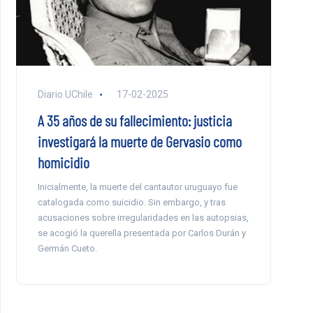
Diario UChile
17-02-2025
A 35 años de su fallecimiento: justicia
investigará la muerte de Gervasio como
homicidio
Inicialmente, la muerte del cantautor uruguayo fue
catalogada como suicidio. Sin embargo, y tras
acusaciones sobre irregularidades en las autopsias,
se acogió la querella presentada por Carlos Durán y
Germán Cueto.