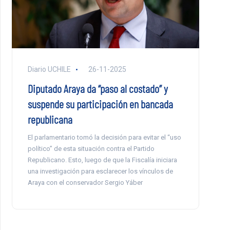
Diario UCHILE
26-11-2025
Diputado Araya da “paso al costado” y
suspende su participación en bancada
republicana
El parlamentario tomó la decisión para evitar el “uso
político” de esta situación contra el Partido
Republicano. Esto, luego de que la Fiscalía iniciara
una investigación para esclarecer los vínculos de
Araya con el conservador Sergio Yáber