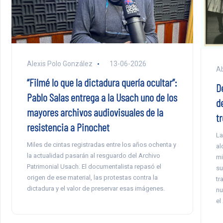
Alexis Polo González
13-06-2026
Ab
“Filmé lo que la dictadura quería ocultar”:
D
Pablo Salas entrega a la Usach uno de los
d
mayores archivos audiovisuales de la
tr
resistencia a Pinochet
La
Miles de cintas registradas entre los años ochenta y
al
la actualidad pasarán al resguardo del Archivo
mi
Patrimonial Usach. El documentalista repasó el
su
origen de ese material, las protestas contra la
tr
dictadura y el valor de preservar esas imágenes.
nu
el