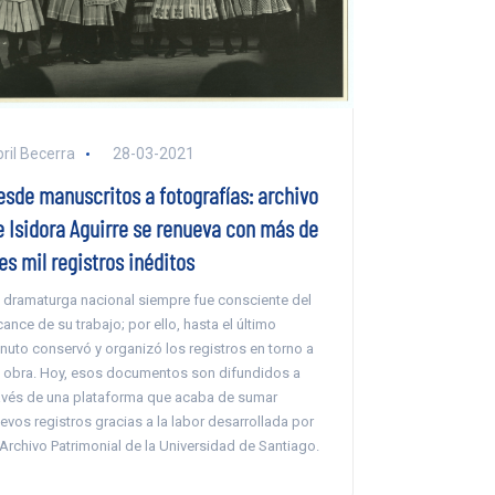
ril Becerra
28-03-2021
esde manuscritos a fotografías: archivo
e Isidora Aguirre se renueva con más de
es mil registros inéditos
 dramaturga nacional siempre fue consciente del
cance de su trabajo; por ello, hasta el último
nuto conservó y organizó los registros en torno a
 obra. Hoy, esos documentos son difundidos a
avés de una plataforma que acaba de sumar
evos registros gracias a la labor desarrollada por
 Archivo Patrimonial de la Universidad de Santiago.