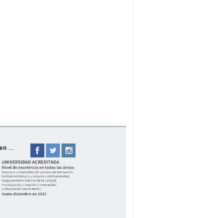
n ...