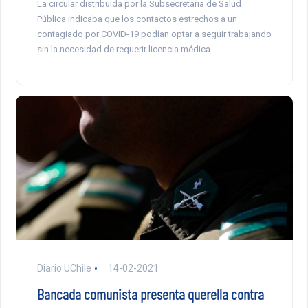
La circular distribuida por la Subsecretaria de Salud
Pública indicaba que los contactos estrechos a un
contagiado por COVID-19 podían optar a seguir trabajando
sin la necesidad de requerir licencia médica.
Diario UChile
14-02-2021
Bancada comunista presenta querella contra